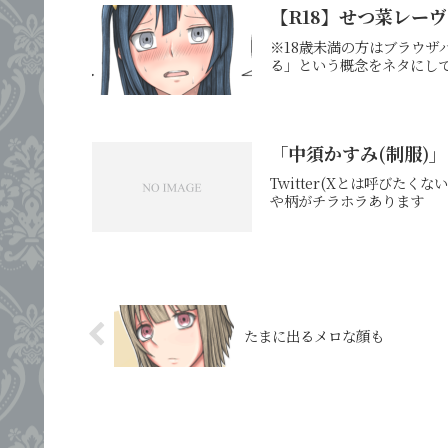
【R18】せつ菜レー
※18歳未満の方はブラウザ
る」という概念をネタにし
「中須かすみ(制服)」(
Twitter(Xとは呼び
や柄がチラホラあります
たまに出るメロな顔も