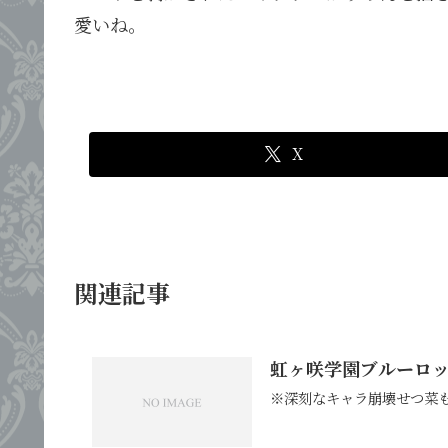
愛いね。
X
関連記事
虹ヶ咲学園ブルーロック同
※深刻なキャラ崩壊せつ菜