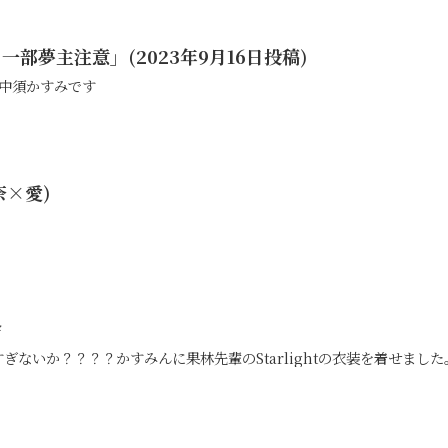
部夢主注意」(2023年9月16日投稿)
ぐ中須かすみです
璃奈×愛)
会
ぎないか？？？？かすみんに果林先輩のStarlightの衣装を着せまし