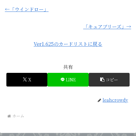
←「ウインドロー」
「キュアブリーズ」→
Ver1.625のカードリストに戻る
共有
X
LINE
コピー
leahcrowdy
ホーム