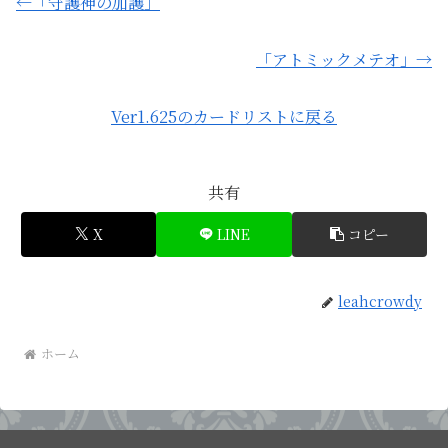
←「守護神の加護」
「アトミックメテオ」→
Ver1.625のカードリストに戻る
共有
X
LINE
コピー
leahcrowdy
ホーム