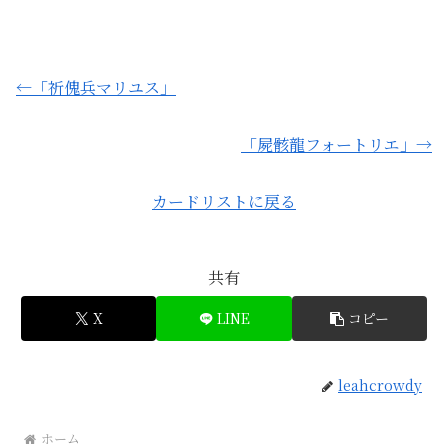
←「祈傀兵マリユス」
「屍骸龍フォートリエ」→
カードリストに戻る
共有
X
LINE
コピー
leahcrowdy
ホーム