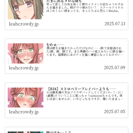
たまに出るメロな顔も
笑って許してね気を抜くと根のイケメンが出ちゃうかすみ
んを描きました。脚がウマ娘みたい？ スクールアイドル
はこれくらい締まってる、きっとたぶん恐らくMaybe。
2025.07.13
leahcrowdy.jp
むわぁ……
僕は腋毛を描きたかっただけなのに……(影で全部消され
た)腋、腋、腋です。また馬鹿の一つ覚えみたいに腋を描い
てます。結果的にはボディを描く練習になってるのでいい
んですけど。7/7と7/9の2日かけて、合計だいたい3時間半
くらいで仕上がりました...
2025.07.09
leahcrowdy.jp
【R18】ストロベリーフレイバーよりも……
※18歳未満の方はブラウザバックしてください0・7・21！
(最悪)そういうことに耽っちゃうuehraymちゃんです。何
とは言いませんが、いやどっちもですが、履いたままって
えっちですよね。
2025.07.05
leahcrowdy.jp
腋ですか…！？