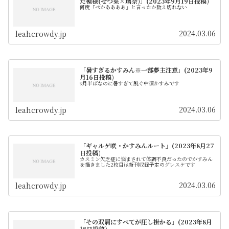
た模様(せつ菜×璃奈)」(2023年9月19日投稿)
何度「ぺかああああ」と言ったか数え切れない
2024.03.06
leahcrowdy.jp
「暑すぎるかすみん※一部夢主注意」(2023年9
月16日投稿)
9月半ばなのに暑すぎて脱ぐ中須かすみです
2024.03.06
leahcrowdy.jp
「ギャルゲ咲・かすみんルート」(2023年8月27
日投稿)
カスミン欠乏症に悩まされて体調不良だったのでかすみん
を描きました2枚目は新刊収録予定のグレスケです
2024.03.06
leahcrowdy.jp
「その双肩にすべてが圧し掛かる」(2023年8月
18日投稿)