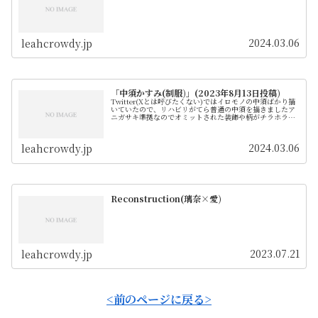
2024.03.06
leahcrowdy.jp
「中須かすみ(制服)」(2023年8月13日投稿)
Twitter(Xとは呼びたくない)ではイロモノの中須ばかり描
いていたので、リハビリがてら普通の中須を描きましたア
ニガサキ準拠なのでオミットされた装飾や柄がチラホラあ
ります
2024.03.06
leahcrowdy.jp
Reconstruction(璃奈×愛)
2023.07.21
leahcrowdy.jp
<前のページに戻る>