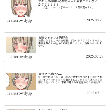
マギレコの環いろはちゃんの衣装ヤバくない
か？？？？？？
この衣装、スケベすぎる……！！言葉は要らんね。
2025.08.23
leahcrowdy.jp
衣装シャッフル同好会
冷静になるとこの衣装卑猥すぎないか？？？？かすみんに
果林先輩のStarlightの衣装を着せました。現場からは以上
です。
2025.07.23
leahcrowdy.jp
スポブラ透けみん
虹ヶ咲学園のベストは下着透け対策ですベストを剥がされ
たスポブラのかすみんを描きました。かすみんはえっちな
感じで売っていない(下着が見える可能性のある衣装を着な
い)ので。可愛いね。
2025.07.19
leahcrowdy.jp