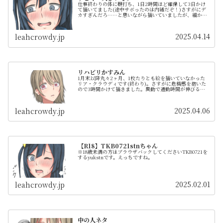
仕事終わりの体に鞭打ち、1日2時間ほど確保して3日かけ
て描いてました(途中サボったのは内緒だぞ！)さすがにデ
カすぎんだろ……と思いながら描いていましたが、細かい
ことは気にしません(細かくねーんだよ)。
2025.04.14
leahcrowdy.jp
リハビリかすみん
1月末以降丸々2ヶ月、1枚たりとも絵を描いていなかった
リア・クラウディです(終わり)。さすがに危機感を抱いた
ので3時間かけて描きました。異動で通勤時間が伸びると
可処分時間が減るので大変なんすよね。でも慣れてはきた
ので、やれるだけやってみます...
2025.04.06
leahcrowdy.jp
【R18】TKB0721stnちゃん
※18歳未満の方はブラウザバックしてくださいTKB0721を
するyukstnです。えっちですね。
2025.02.01
leahcrowdy.jp
中の人ネタ