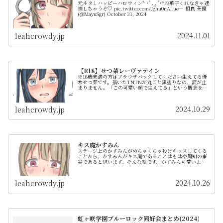
元ネタ↓ハッピーハロウィン* ˙˚ . ̫. ˚˙*お菓子くれなきゃ逮
捕しちゃうぞ♡ pic.twitter.com/Jghu0nALue— 相良 茉優
(@MayuSgr) October 31, 2024
2024.11.01
leahcrowdy.jp
【R18】せつ菜レーヴァテイン
※18歳未満の方はブラウザバックしてください生えてる優
木せつ菜です。描いたTNTNが丸ごと黒塗りなの、涙が止
まりません。「この可愛い顔で生えてる」という概念をネ
タにしてください。
2024.10.29
leahcrowdy.jp
キス魔かすみん
ステージ上のかすみんがめちゃくちゃ投げキッスしてくる
ことから、かすみんがキス魔であることはもはや周知の事
実であると思います。そんな絵です。かすみん可愛いよか
すみん。ちゅちゅちゅちゅーラブラりん(迫真)
2024.10.26
leahcrowdy.jp
虹ヶ咲学園ブルーロック同好会まとめ(2024)