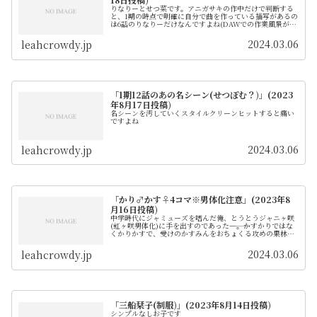
りなりーとせつ菜です。アニガサキの作中だけで判断する
と、1期の時点で明確に自分で曲を作っている描写があるの
は6話のりなりーだけなんですよね(DAWでの作業風景が描
かれている)。7話以降でせつ菜含め他のメンバーがどうい
う風に曲を用意しているか...
2024.03.06
leahcrowdy.jp
「1期12話のあの名シーン(せつぽむ？)」(2023
年8月17日投稿)
名シーンを汚していくスタイルクリーンヒットすると痛い
ですよね
2024.03.06
leahcrowdy.jp
「かり♂かす♀4コマ※男体化注意」(2023年8
月16日投稿)
中学時代にジャミューズを嗜んだ俺、とうとうジャニヶ咲
(虹ヶ咲男体化)に手を出すのであった――――。かすかりではな
くかりかすで、受けのかすみんをおちょくる攻めの果林先
輩という構図です。
2024.03.06
leahcrowdy.jp
「三船栞子(制服)」(2023年8月14日投稿)
シンプルなしお子です