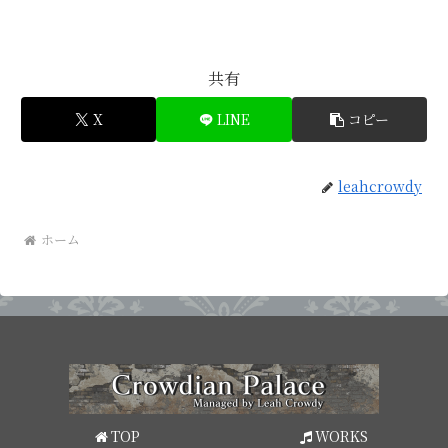
共有
X
LINE
コピー
leahcrowdy
ホーム
TOP
WORKS