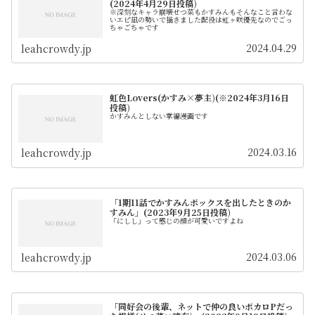
(2024年4月29日投稿)
※深刻なキャラ崩壊せつ菜もかすみんもそんなこと言わな
いエピ凪の勢いで描きました配役は虹ヶ咲優先なのでごっ
ちゃごちゃです
2024.04.29
leahcrowdy.jp
虹色Lovers(かすみ×夢主)(※2024年3月16日
投稿)
かすみんとしない掌編漫画です
2024.03.16
leahcrowdy.jp
「1期11話でかすみんボックスを出したときのか
すみん」(2023年9月25日投稿)
「にしし」って感じの顔が可愛いですよね
2024.03.06
leahcrowdy.jp
「同好会の後輩、ネットで仲の良いボカロPだっ