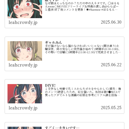
なぜ腋はえっちなのか？ただの中の人ネタです。◯はるも
えroom◇⁡️MOVIEフリーライブ＆特典お渡し会@ららぽー
と豊洲 終了後コメントを更新！☀️⁡⁡#harmoe #はるもえ
room#岩田陽葵 #小泉萌香 pic.twitter.com...
2025.06.30
leahcrowdy.jp
ギャルみん
手が描けないなら描かなければいいじゃない(開き直り)土
曜深夜、何の気なしに突然描き始めて2時間半(0:30-3:00)、
その勢いで日曜に1時間半(11:00-12:30)で完成させました。
さすがに4時間あればバストアップは1枚描けますね。商...
2025.06.22
leahcrowdy.jp
DIVE!
↓文字なし労働で凡ミスから大ポカをやらかして(損失：俺
のメンツ)絶望したため、絵を描いた。当初は昔F●NZAで
買ったアダでルトな漫画の絵柄を参考にリアル調を目指そ
う～なんてスタートだったが、結局せつりな→せつ菜ソロ
となった。何をやっているん...
2025.05.25
leahcrowdy.jp
すごく…大きいです…