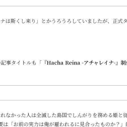
イナは斯くし来り」とかうろうろしていましたが、正式
-
の記事タイトルも「
『Hacha Reina -アチャレイナ-』
られなかった人は全滅した島国でしんがりを務める姫と
要は「お前の実力は俺が雇われるに見合ったものか？」