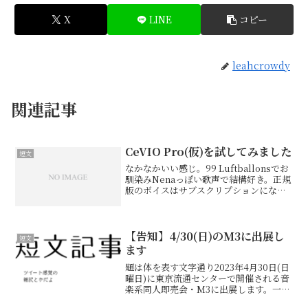
X
LINE
コピー
leahcrowdy
関連記事
CeVIO Pro(仮)を試してみました
短文
なかなかいい感じ。99 Luftballonsでお
馴染みNenaっぽい歌声で結構好き。正規
版のボイスはサブスクリプションになる
っぽいけど、これなら使う月だけ払う価
値はあるね。しかも普通のCeVIOと違っ
て商用利用も可。つよい。一度は断念し
た...
【告知】4/30(日)のM3に出展し
短文
ます
題は体を表す文字通り2023年4月30日(日
曜日)に東京流通センターで開催される音
楽系同人即売会・M3に出展します。一般
含め初参加なので勝手が分かりません