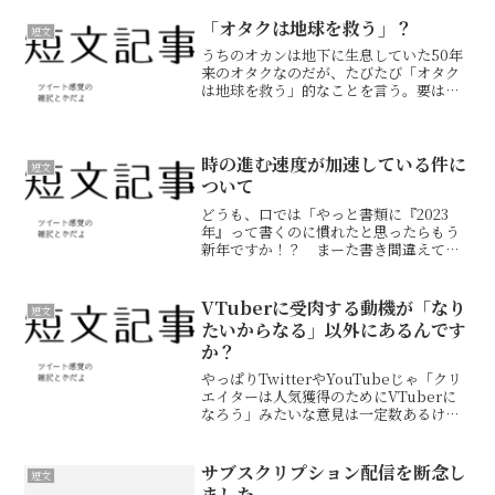
が、頑張ってTRCのある流通センター駅
まで辿り着きますのでよろしくお願いし
「オタクは地球を救う」？
短文
ます。頒布情...
うちのオカンは地下に生息していた50年
来のオタクなのだが、たびたび「オタク
は地球を救う」的なことを言う。要は
「同じものを愛する同志の輪が広がれば
世界平和」的な意味合い。別に否定する
気はないし、実際そういう側面もあるん
だけど、本当にそうか？ ...
時の進む速度が加速している件に
短文
ついて
どうも、口では「やっと書類に『2023
年』って書くのに慣れたと思ったらもう
新年ですか！？ まーた書き間違えてま
いますよ！」と言いつつ実際に間違えた
ことは一度もないリア・クラウディで
す。そう、今年は2024年なんです。令和
VTuberに受肉する動機が「なり
短文
6年なんです。……何...
たいからなる」以外にあるんです
か？
やっぱりTwitterやYouTubeじゃ「クリ
エイターは人気獲得のためにVTuberに
なろう」みたいな意見は一定数あるけ
ど、これに関しては「過去に某企業が
VTuberを100人デビューさせて全滅した
事例もあるし、そもそもVTuber全体を...
サブスクリプション配信を断念し
短文
ました