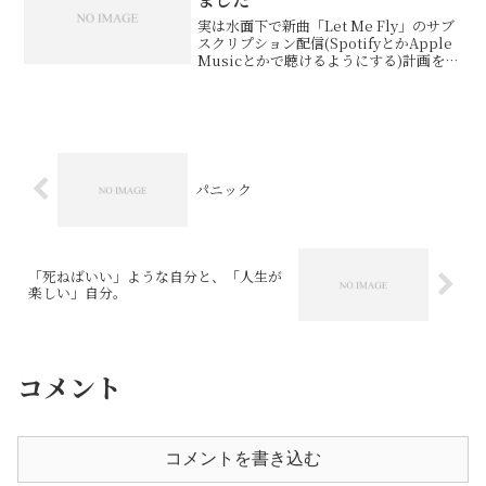
実は水面下で新曲「Let Me Fly」のサブ
スクリプション配信(SpotifyとかApple
Musicとかで聴けるようにする)計画を進
めていたんですが、僕が使っている
CeVIOというソフトはこの辺の扱いが非
常に難しいため、結局断念するこ...
パニック
「死ねばいい」ような自分と、「人生が
楽しい」自分。
コメント
コメントを書き込む