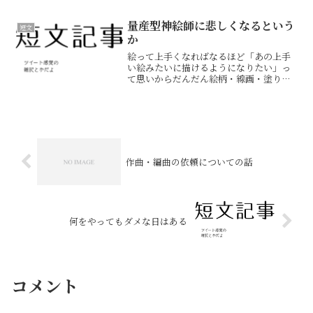
ものは関係なかった)で一気に萎え萎え。
正確には落選通知が来ず最終選考のメー
ルが来て、誤送信の可...
量産型神絵師に悲しくなるという
短文
か
絵って上手くなればなるほど「あの上手
い絵みたいに描けるようになりたい」っ
て思いからだんだん絵柄・線画・塗りが
均一化されていって、いわば「量産型神
絵師」になるんだよね。特に今は大元の
神絵師がメイキング動画を上げていたり
するから、模倣が結構容易...
作曲・編曲の依頼についての話
何をやってもダメな日はある
コメント