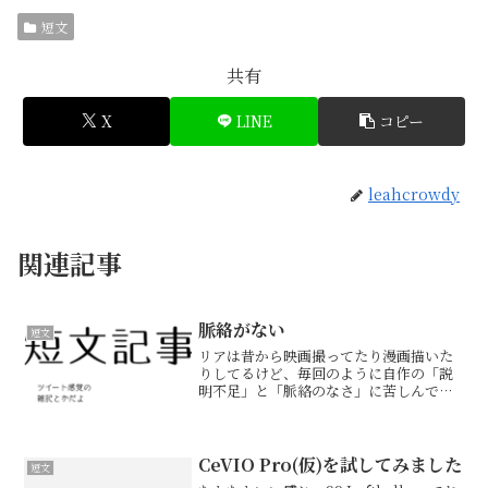
短文
共有
X
LINE
コピー
leahcrowdy
関連記事
脈絡がない
短文
リアは昔から映画撮ってたり漫画描いた
りしてるけど、毎回のように自作の「説
明不足」と「脈絡のなさ」に苦しんで
る。要は「絵で説明してるから分かるよ
ね(絵が下手だから分かりません)」と
か、「いちいち説明してたらテンポ悪い
よね(テンポがいいというよ...
CeVIO Pro(仮)を試してみました
短文