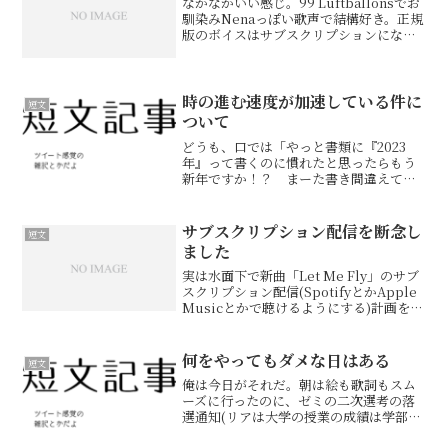
なかなかいい感じ。99 Luftballonsでお
馴染みNenaっぽい歌声で結構好き。正規
版のボイスはサブスクリプションになる
っぽいけど、これなら使う月だけ払う価
値はあるね。しかも普通のCeVIOと違っ
て商用利用も可。つよい。一度は断念し
た...
時の進む速度が加速している件に
短文
ついて
どうも、口では「やっと書類に『2023
年』って書くのに慣れたと思ったらもう
新年ですか！？ まーた書き間違えてま
いますよ！」と言いつつ実際に間違えた
ことは一度もないリア・クラウディで
す。そう、今年は2024年なんです。令和
サブスクリプション配信を断念し
短文
6年なんです。……何...
ました
実は水面下で新曲「Let Me Fly」のサブ
スクリプション配信(SpotifyとかApple
Musicとかで聴けるようにする)計画を進
めていたんですが、僕が使っている
CeVIOというソフトはこの辺の扱いが非
常に難しいため、結局断念するこ...
何をやってもダメな日はある
短文
俺は今日がそれだ。朝は絵も歌詞もスム
ーズに行ったのに、ゼミの二次選考の落
選通知(リアは大学の授業の成績は学部上
位数%とトップクラスなのだが、そんな